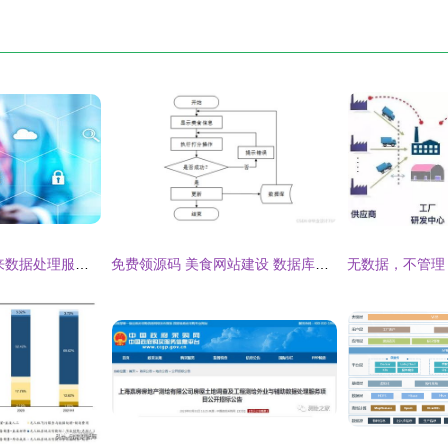
大数据猎头视角 未来数据处理服务市场的五大发展趋势
免费领源码 美食网站建设 数据库设计和系统分析60573 计算机毕设java php python 爬虫 app 小程序 c c 数据可视化 大数据 全套文案