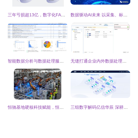
三年亏损超13亿，数字化FA零部件龙头易买工品冲刺港交所，自有品牌毛利率达26.2%显韧性
数据驱动AI未来 以采集、标注与审核为核心的AI基础数据服务行业
智能数据分析与数据处理服务 驱动企业决策的智慧引擎
无缝打通企业内外数据处理，百数小程序助力高效协同
恒驰基地硬核科技赋能，恒大汽车梦获最强数据处理底气
三组数字解码亿信华辰 深耕BI领域，多点布局引领数据处理服务新浪潮