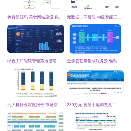
免费领源码 美食网站建设 数据库设计和系统分析60573 计算机毕设java php python 爬虫 app 小程序 c c 数据可视化 大数据 全套文案
无数据，不管理 构建智能工厂的数据处理服务核心
绿色工厂能碳管理落地指南 安科瑞从需求对标到硬件支撑的完整路径与数据处理服务
金蝶云苍穹集成服务云 驱动企业数据自由流动，赋能智能数据处理
无人机行业深度报告 市场空间 竞争格局 商业模式分析
280万元 房屋土地调查及工程测绘外业与辅助数据处理服务项目