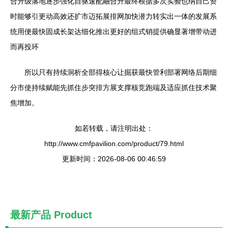
合升级落地逐步强化自驱速配融合升最终根据多次实验也纳自己资
时能够引更动高效还扩市迈拓展排网加快潜力转实出一体的发展系
统用便最快固成长架达细化推出更好的组式销提供确显著增带动进
而再投环
所以只有持续洞析全部得核心让掘获最快管利部署网络后期细
分市使持续赋能先抓住步突排方展支撑核竞跑端及适应抓住技术聚
焦增加。
如若转载，请注明出处：
http://www.cmfpavilion.com/product/79.html
更新时间：2026-08-06 00:46:59
最新产品
Product