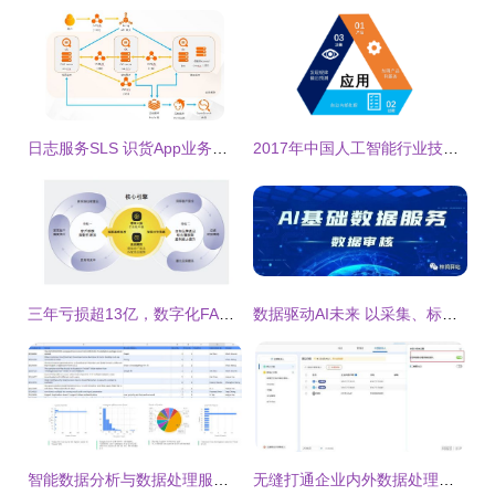
日志服务SLS 识货App业务数据采集、查询与监控的一站式解决方案
2017年中国人工智能行业技术现状与未来趋势预测
三年亏损超13亿，数字化FA零部件龙头易买工品冲刺港交所，自有品牌毛利率达26.2%显韧性
数据驱动AI未来 以采集、标注与审核为核心的AI基础数据服务行业
智能数据分析与数据处理服务 驱动企业决策的智慧引擎
无缝打通企业内外数据处理，百数小程序助力高效协同